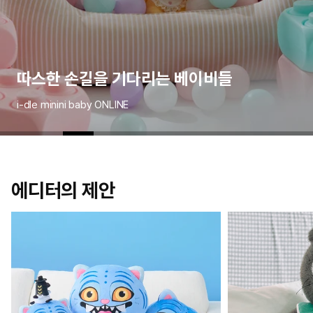
ZOA의 시그니처 스타일을 온라인으로!
[PRE-ORDER]TEAM TRUZ
따스한 손길을 기다리는 베이비들
복숭아 나라에서 온 말랑 복숭이들
실바니안 40주년! 숲 속 기념 파티
이게 바로 부산의 멋 아임니까!
나의 작고 귀여운 친구
일상으로 스며드는 은은한 멋
특별한 세계에서 만나는 조아 임금님
매일 함께하는 즐거움!
ZO&FRIENDS
예약 판매 한정 포토카드 증정
SIGNATURE & CROWN EDITION
i-dle minini baby ONLINE
BT21 PEACH HOLIC
Sylvanian Families
BT21 BUSAN
Monchhichi
BT21 K-HANGARI
ZO&FRIENDS K-EDITION
BT21 BASIC EDITION
에디터의 제안