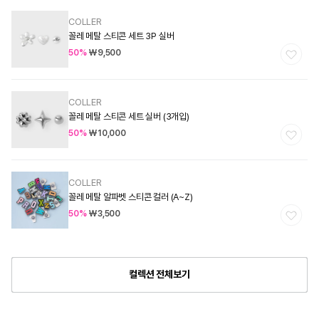
COLLER
공
꼴레 메탈 스티콘 세트 3P 실버
급
할
50%
₩9,500
업
인
가
체:
COLLER
공
꼴레 메탈 스티콘 세트 실버 (3개입)
급
할
50%
₩10,000
업
인
가
체:
COLLER
공
꼴레 메탈 알파벳 스티콘 컬러 (A~Z)
급
할
50%
₩3,500
업
인
가
체:
컬렉션 전체보기