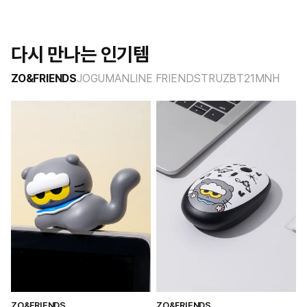
다시 만나는 인기템
ZO&FRIENDS
JOGUMAN
LINE FRIENDS
TRUZ
BT21
MNH
ZO&FRIENDS
ZO&FRIENDS
Z