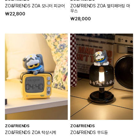
공
공
ZO&FRIENDS ZOA 모니터 피규어
ZO&FRIENDS ZOA 멀티페어링 마
Z
급
급
우스
정
₩22,800
업
업
정
₩28,000
가
체:
체:
체
가
ZO&FRIENDS
ZO&FRIENDS
Z
공
공
ZO&FRIENDS ZOA 탁상시계
ZO&FRIENDS 무드등
Z
급
급
드