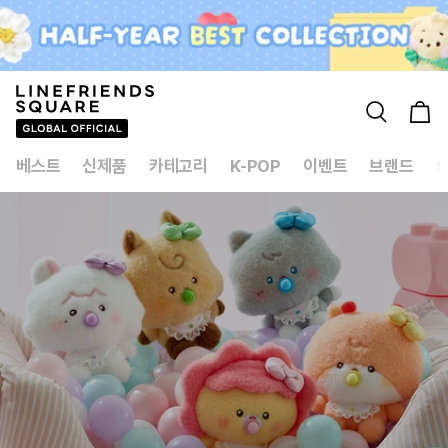
콘텐츠로
건너뛰기
카
트
베스트
신제품
카테고리
K-POP
이벤트
브랜드
S