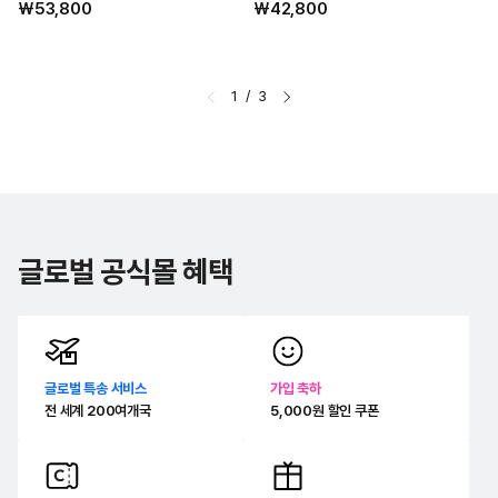
정
₩53,800
정
₩42,800
업
업
가
가
체:
체:
체
1
/
3
글로벌 공식몰 혜택
글로벌 특송 서비스
가입 축하
전 세계 200여개국
5,000원 할인 쿠폰