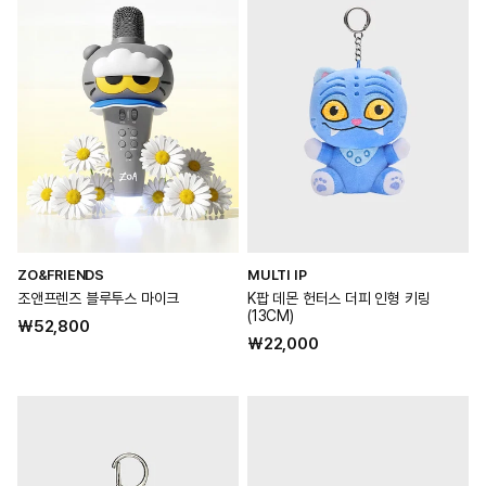
ZO&FRIENDS
MULTI IP
M
공
공
조앤프렌즈 블루투스 마이크
K팝 데몬 헌터스 더피 인형 키링
급
급
(13CM)
(
정
₩52,800
업
업
정
₩22,000
가
체:
체:
체
가