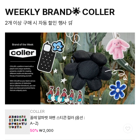
WEEKLY BRAND🌟 COLLER
2개 이상 구매 시 자동 할인 행사 🛒
COLLER
공
꼴레 알파벳 와펜 스티콘 컬러 (옵션 :
급
A~Z)
업
할
50%
₩2,000
인
체:
가