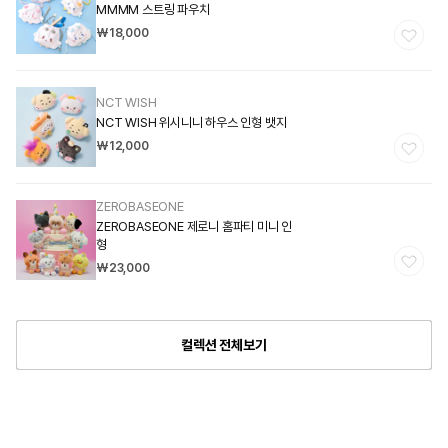
MMMM 스트링 파우치
급
정
₩18,000
업
가
체:
NCT WISH
공
NCT WISH 위시니니 하우스 인형 뱃지
급
정
₩12,000
업
가
체:
ZEROBASEONE
공
ZEROBASEONE 제로니 홈파티 미니 인
급
형
업
정
₩23,000
가
체:
컬렉션 전체보기