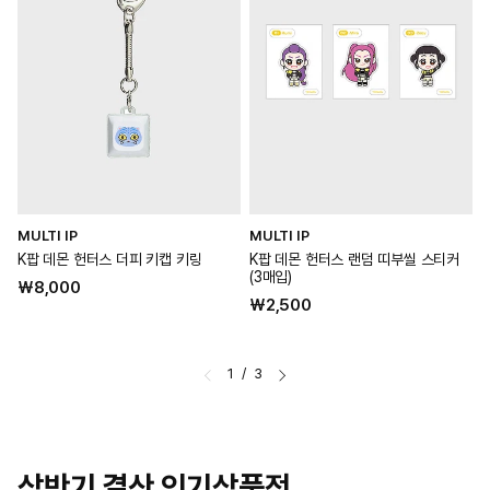
MULTI IP
MULTI IP
M
공
공
K팝 데몬 헌터스 더피 키캡 키링
K팝 데몬 헌터스 랜덤 띠부씰 스티커
급
급
(3매입)
(
정
₩8,000
업
업
정
₩2,500
가
체:
체:
체
가
1
/
3
상반기 결산 인기상품전