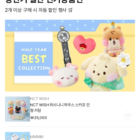
2개 이상 구매 시 자동 할인 행사 🛒
NCT WISH
공
NCT WISH 위시니니 하우스 스카프 인
급
형 키링
업
정
₩25,000
가
체:
MMMM
공